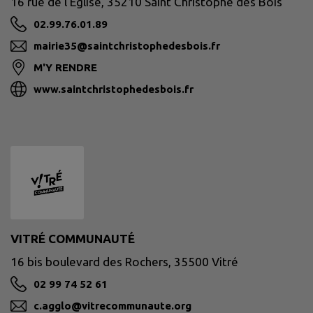
16 rue de l'Eglise, 35210 Saint Christophe des Bois
02.99.76.01.89
mairie35@saintchristophedesbois.fr
M'Y RENDRE
www.saintchristophedesbois.fr
VITRÉ COMMUNAUTÉ
16 bis boulevard des Rochers, 35500 Vitré
02 99 74 52 61
c.agglo@vitrecommunaute.org