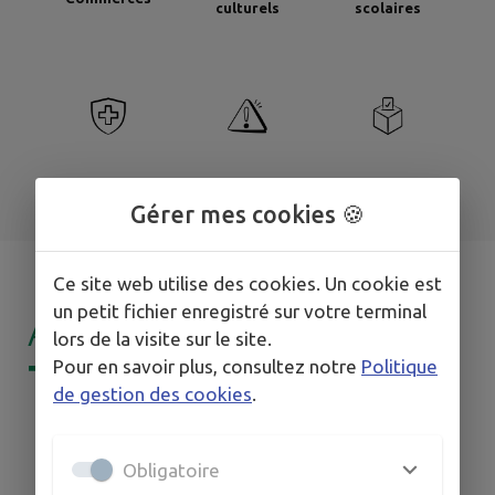
culturels
scolaires
Santé
Signaler
Sondages
Gérer mes cookies 🍪
Ce site web utilise des cookies. Un cookie est
un petit fichier enregistré sur votre terminal
AGENDA DE
MON
lors de la visite sur le site.
Pour en savoir plus, consultez notre
Politique
TERRITOIRE
de gestion des cookies
.
Obligatoire