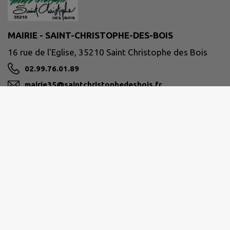
MAIRIE - SAINT-CHRISTOPHE-DES-BOIS
16 rue de l'Eglise, 35210 Saint Christophe des Bois
02.99.76.01.89
mairie35@saintchristophedesbois.fr
M'Y RENDRE
www.saintchristophedesbois.fr
VITRÉ COMMUNAUTÉ