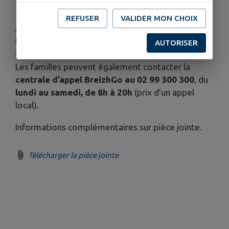
et sans création de point d’arrêt.
REFUSER
VALIDER MON CHOIX
Aide et contacts
Une
foire aux questions
est disponible sur
AUTORISER
www.breizhgo.bzh
.
Les familles peuvent également contacter la
centrale d’appel BreizhGo au 02 99 300 300
, du
lundi au samedi, de 8h à 20h
(prix d’un appel
local).
Informations complémentaires sur pièce jointe.
Télécharger la pièce jointe