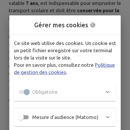
valable
7 ans
, est indispensable pour emprunter le
transport scolaire et doit être
conservée pour la
prochaine rentrée
.
Gérer mes cookies 🍪
Sectorisation et demandes spécifiques
La Région Bretagne n’est pas la seule compétente
Ce site web utilise des cookies. Un cookie est
en matière de transport scolaire. Un
outil
un petit fichier enregistré sur votre terminal
d’orientation présentant la sectorisation des
lors de la visite sur le site.
transports scolaires
est mis à disposition des
Pour en savoir plus, consultez notre
Politique
familles pour identifier l’établissement de
de gestion des cookies
.
référence et le bon interlocuteur auprès duquel
s’inscrire :
https://www.breizhgo.bzh/transport-
scolaire/sectorisation
.
Obligatoire
Les
demandes hors secteur
peuvent être
acceptées uniquement :
Mesure d'audience (Matomo)
si le service de transport existe,
dans la limite des places disponibles,