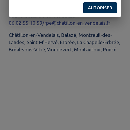
10 place de l’église (Bureau administratif)
AUTORISER
35210 Châtillon-en-Vendelais/
06.02.55.10.59/rpe@chatillon-en-vendelais.fr
Châtillon-en-Vendelais, Balazé, Montreuil-des-
Landes, Saint M’Hervé, Erbrée, La Chapelle-Erbrée,
Bréal-sous-Vitré,Mondevert, Montautour, Princé