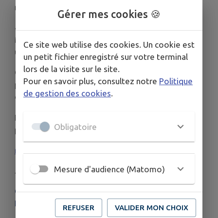
médiathèque de Châtillon-en-Vendelais.
Gérer mes cookies 🍪
4- Mercredi 22 juillet : Café parents/enfants au
Montaubar de Montautour de 10h à 11h30 pour
Ce site web utilise des cookies. Un cookie est
un moment conviviale partagé.
un petit fichier enregistré sur votre terminal
lors de la visite sur le site.
GRATUIT et ouvert à tous (parents, grands-
Pour en savoir plus, consultez notre
Politique
parents, assistants maternels, crèches….)
de gestion des cookies
.
d’enfants de moins de 6 ans !!!
N’hésitez pas à vous inscrire auprès du relais
Obligatoire
par mail ou sms!
rpe@chatillon-en-vendelais.fr
/06.02.55.10.59
Mesure d'audience (Matomo)
Je vous souhaite une bonne journée.
Claire-Sophie Chérel Animatrice RPE Relais
Petite Enfance « Arc-en-Ciel »
REFUSER
VALIDER MON CHOIX