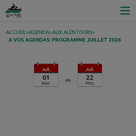
Contenu
Menu
Recherche
Pied de page
ACCUEIL
>
AGENDA
>
AUX ALENTOURS
>
A VOS AGENDAS: PROGRAMME JUILLET 2026
Juil.
Juil.
01
22
au
Mer.
Mer.