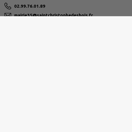
02.99.76.01.89
mairie35@saintchristophedesbois.fr
M'Y RENDRE
www.saintchristophedesbois.fr
VITRÉ COMMUNAUTÉ
16 bis boulevard des Rochers, 35500 Vitré
02 99 74 52 61
c.agglo@vitrecommunaute.org