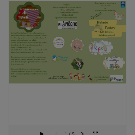
1
/
5