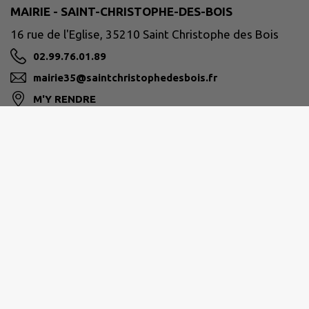
MAIRIE - SAINT-CHRISTOPHE-DES-BOIS
16 rue de l'Eglise, 35210 Saint Christophe des Bois
02.99.76.01.89
mairie35@saintchristophedesbois.fr
M'Y RENDRE
www.saintchristophedesbois.fr
VITRÉ COMMUNAUTÉ
16 bis boulevard des Rochers, 35500 Vitré