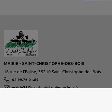
MAIRIE - SAINT-CHRISTOPHE-DES-BOIS
16 rue de l'Eglise, 35210 Saint Christophe des Bois
02.99.76.01.89
mairie35@saintchristophedesbois.fr
M'Y RENDRE
www.saintchristophedesbois.fr